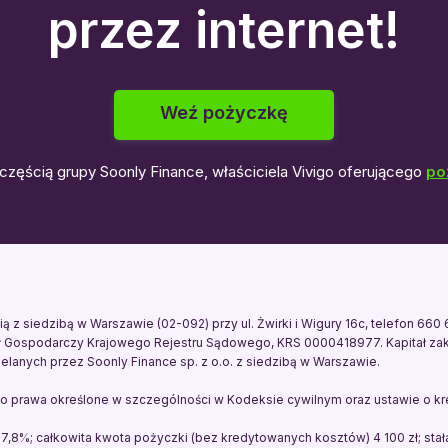
przez internet!
Weź pożyczkę
t częścią grupy Soonly Finance, właściciela Vivigo oferującego
po
 z siedzibą w Warszawie (02-092) przy ul. Żwirki i Wigury 16c, telefon 66
ł Gospodarczy Krajowego Rejestru Sądowego, KRS 0000418977. Kapitał zakł
zielanych przez Soonly Finance sp. z o.o. z siedzibą w Warszawie.
ego prawa określone w szczególności w Kodeksie cywilnym oraz ustawie o 
,8%; całkowita kwota pożyczki (bez kredytowanych kosztów) 4 100 zł; stał