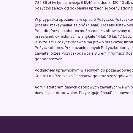
732,86 zł (w tym: prowizja 612,46 zł, odsetki 120,40 zł)
pożyczki zależy od dokonania uprzedniej oceny zdolnośc
W przypadku opóźnienia w spłacie Pożyczki, Pożyczko
(odsetki maksymalne za opóźnienie). Odsetki ustawow
Ponadto Pożyczkobiorca może zostać zobowiązany do 
przesłanek określonych w artykule 14 lub 16 lub 17 bądź
1015 ze zm.) Pożyczkodawca ma prawo przekazać infor
Pożyczkobiorcy. Przekazanie danych Pożyczkobiorcy d
zawartej przez Pożyczkodawcę z Biurem Informacji Gosp
gospodarczych.
Podmiotem uprawnionym właściwym do pozasądowego roz
Kontakt do Rzecznika Finansowego oraz szczegółowe i
Administratorem danych osobowych zawartych we wniosku 
danych jest dobrowolne. Przysługuje Panu/Pani prawo d