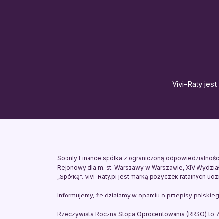
Vivi-Raty jes
Soonly Finance spółka z ograniczoną odpowiedzialnością
Rejonowy dla m. st. Warszawy w Warszawie, XIV Wydzia
„Spółką”. Vivi-Raty.pl jest marką pożyczek ratalnych ud
Informujemy, że działamy w oparciu o przepisy polski
Rzeczywista Roczna Stopa Oprocentowania (RRSO) to 77