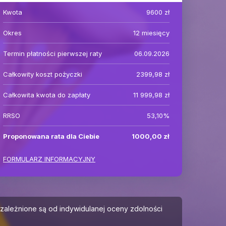
Kwota
9600
zł
Okres
12
miesięcy
Termin płatności pierwszej raty
06.09.2026
Całkowity koszt pożyczki
2399,98 zł
Całkowita kwota do zapłaty
11 999,98 zł
RRSO
53,10%
Proponowana rata dla Ciebie
1000,00 zł
FORMULARZ INFORMACYJNY
 uzależnione są od indywidulanej oceny zdolności