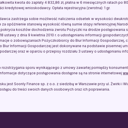
; całkowita kwota do zapłaty 4 832,86 zł, płatna w 6 miesięcznych ratach po 80
i kredytowej wnioskodawcy. Opłata rejestracyjna (zwrotna): 1 gr.
dawca zastrzega sobie możliwość naliczenia odsetek w wysokości dwukro
e za opóźnienie stanowią wysokość równą sumie stopy referencyjnej Naro
pokrycia kosztów dochodzenia zwrotu Pożyczki na drodze postępowania 
 18 ustawy z dnia 9 kwietnia 2010 r. o udostępnianiu informacji gospodarczy
macje o zobowiązaniach Pożyczkobiorcy do Biur Informacji Gospodarczej,
o Biur Informacji Gospodarczej jest dokonywane na podstawie pisemnej um
odarczej oraz w oparciu o przepisy rozdziału 3 ustawy o udostępnianiu in
strzygania sporu wynikającego z umowy zawartej pomiędzy konsumentem a
nformacje dotyczące postępowania dostępne są na stronie internetowej
ww
jest Soonly Finance sp. z o.o. z siedzibą w Warszawie przy ul. Żwirki i W
ostępu do treści swoich danych osobowych oraz ich poprawiania.