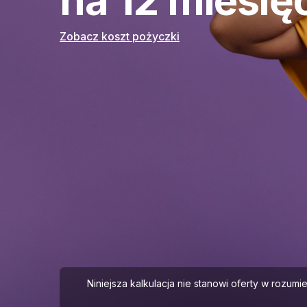
na 12 miesię
Zobacz koszt pożyczki
Niniejsza kalkulacja nie stanowi oferty w rozum