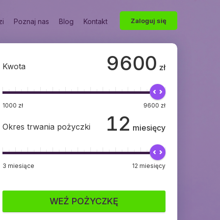
Zaloguj się
zi
Poznaj nas
Blog
Kontakt
9600
Kwota
zł
1000
zł
9600
zł
12
Okres trwania pożyczki
miesięcy
3
miesiące
12
miesięcy
WEŹ POŻYCZKĘ