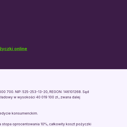
życzki online
0 600 700. NIP: 525-253-13-20, REGON: 146101268. Sąd
adowy w wysokości 40 019 100 zł., zwana dalej
kredycie konsumenckim.
a stopa oprocentowania 10%, całkowity koszt pożyczki