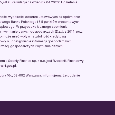
5,48 zł. Kalkulacja na dzień 09.04.2026r. Udzielenie
tności wysokości odsetek ustawowych za opóźnienie
dowego Banku Polskiego i 5,5 punktów procentowych.
sądowego. W przypadku łącznego spełnienia
ch i wymianie danych gospodarczych (Dz.U. z 2014, poz.
 co może mieć wpływ na zdolność kredytową
owy o udostępnianie informacji gospodarczych
formacji gospodarczych i wymianie danych
 Soonly Finance sp. z o.o. jest Rzecznik Finansowy.
w.rf.gov.pl
.
igury 16c, 02-092 Warszawa. Informujemy, że podanie