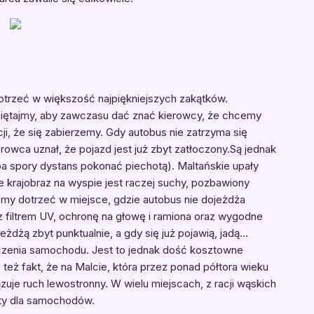
otrzeć w większość najpiękniejszych zakątków.
miętajmy, aby zawczasu dać znać kierowcy, że chcemy
i, że się zabierzemy. Gdy autobus nie zatrzyma się
wca uznał, że pojazd jest już zbyt zatłoczony.Są jednak
eba spory dystans pokonać piechotą). Maltańskie upały
że krajobraz na wyspie jest raczej suchy, pozbawiony
jemy dotrzeć w miejsce, gdzie autobus nie dojeżdża
 filtrem UV, ochronę na głowę i ramiona oraz wygodne
jeżdżą zbyt punktualnie, a gdy się już pojawią, jadą…
czenia samochodu. Jest to jednak dość kosztowne
eż fakt, że na Malcie, która przez ponad półtora wieku
uje ruch lewostronny. W wielu miejscach, z racji wąskich
ęty dla samochodów.