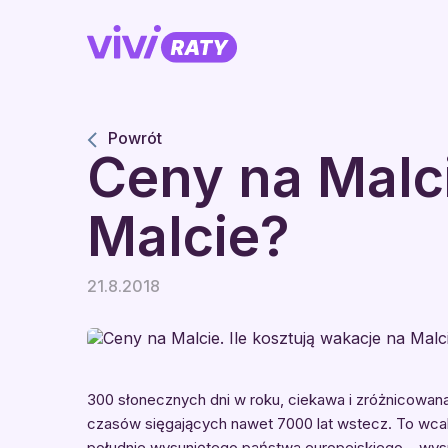
Powrót
Ceny na Malci
Malcie?
21.8.2018
300 słonecznych dni w roku, ciekawa i zróżnicowana
czasów sięgających nawet 7000 lat wstecz. To wcale 
południe wysuniętego państwa europejskiego – wyspia