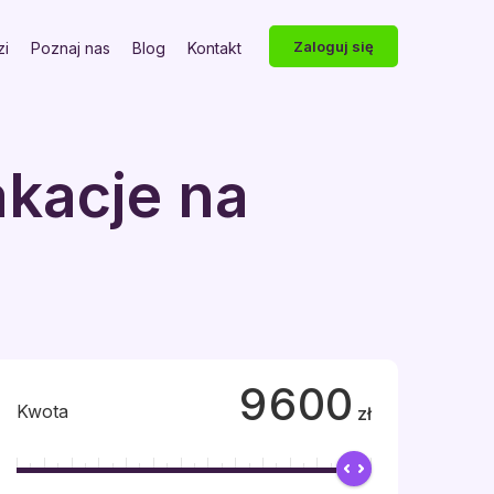
Zaloguj się
zi
Poznaj nas
Blog
Kontakt
akacje na
9600
Kwota
zł