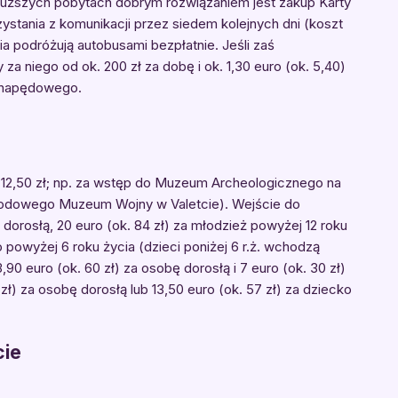
 dłuższych pobytach dobrym rozwiązaniem jest zakup Karty
stania z komunikacji przez siedem kolejnych dni (koszt
ycia podróżują autobusami bezpłatnie. Jeśli zaś
 niego od ok. 200 zł za dobę i ok. 1,30 euro (ok. 5,40)
eju napędowego.
k. 12,50 zł; np. za wstęp do Muzeum Archeologicznego na
Narodowego Muzeum Wojny w Valetcie). Wejście do
dorosłą, 20 euro (ok. 84 zł) za młodzież powyżej 12 roku
o powyżej 6 roku życia (dzieci poniżej 6 r.ż. wchodzą
90 euro (ok. 60 zł) za osobę dorosłą i 7 euro (ok. 30 zł)
 zł) za osobę dorosłą lub 13,50 euro (ok. 57 zł) za dziecko
cie