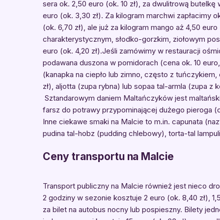
sera ok. 2,50 euro (ok. 10 zł), za dwulitrową butelkę 
euro (ok. 3,30 zł). Za kilogram marchwi zapłacimy ok.
(ok. 6,70 zł), ale już za kilogram mango aż 4,50 euro 
charakterystycznym, słodko-gorzkim, ziołowym posma
euro (ok. 4,20 zł).Jeśli zamówimy w restauracji ośmi
podawana duszona w pomidorach (cena ok. 10 euro, cz
(kanapka na ciepło lub zimno, często z tuńczykiem, o
zł), aljotta (zupa rybna) lub sopaa tal-armla (zupa z 
Sztandarowym daniem Maltańczyków jest maltański k
farsz do potrawy przypominającej dużego pieroga (cen
Inne ciekawe smaki na Malcie to m.in. capunata (naz
pudina tal-hobz (pudding chlebowy), torta-tal lampuli
Ceny transportu na Malcie
Transport publiczny na Malcie również jest nieco dr
2 godziny w sezonie kosztuje 2 euro (ok. 8,40 zł), 1,
za bilet na autobus nocny lub pospieszny. Bilety jedn