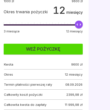
1000
zł
9600
zł
12
Okres trwania pożyczki
miesięcy
3
miesiące
12
miesięcy
WEŹ POŻYCZKĘ
Kwota
9600
zł
Okres
12
miesięcy
Termin płatności pierwszej raty
08.09.2026
Całkowity koszt pożyczki
2399,98 zł
Całkowita kwota do zapłaty
11 999,98 zł