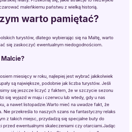
czarować maleńkiemu państwu z wielką historią.
czym warto pamiętać?
olskich turystów, dlatego wybierając się na Maltę, warto
 dać się zaskoczyć ewentualnym niedogodnościom.
 Malcie?
iem miesięcy w roku, najlepiej jest wybrać jakikolwiek
ały są największe, podobnie jak liczba turystów. Jeśli
usimy się jeszcze liczyć z faktem, że w szczycie sezonu
i się wyjazd w maju i czerwcu lub wtedy, gdy u nas
niku, a nawet listopadzie.Warto mieć na uwadze fakt, że
a. Nie przekreśla to naszych szans na fantastyczny relaks
dnym z takich miejsc, przydadzą się specjalne buty do
eci przed ewentualnymi skaleczeniami czy otarciami.Jadąc