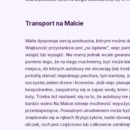
Transport na Malcie
Malta dysponuje siecią autobusów, którymi można d
Większość przystanków jest „na żądanie”, więc pa
wsiąść lub wysiąść. Nie mamy jednak wcale gwarancj
pomimo tego, że na niego machniemy, być może kiero
miejsca, do których autobusy nie docierają (lub trz
potrafią złamać niejednego piechura, tym bardziej, 
soczystej zieleni drzew i krzewów. Jeśli więc planu
bezpośrednio, zaopatrzmy się w zapas wody, krem z
buty. Trzeba też nastawić się na to, że autobusy nie 
bardzo wolno.Na Malcie istnieje możliwość wypoży
przedsięwzięcie. Poważnym utrudnieniem może być t
znajdowała się w rękach Brytyjczyków, nadal obowiąz
uliczek, ruch jest częściowo lub całkowicie zamkni