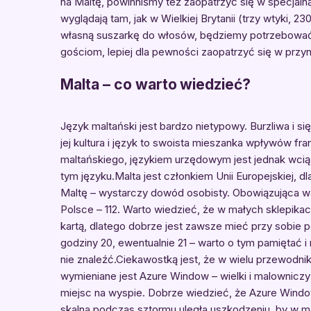
na Maltę, powinniśmy też zaopatrzyć się w specjal
wyglądają tam, jak w Wielkiej Brytanii (trzy wtyki,
własną suszarkę do włosów, będziemy potrzebować a
gościom, lepiej dla pewności zaopatrzyć się w przyn
Malta – co warto wiedzieć?
Język maltański jest bardzo nietypowy. Burzliwa i si
jej kultura i język to swoista mieszanka wpływów fra
maltańskiego, językiem urzędowym jest jednak wcią
tym języku.Malta jest członkiem Unii Europejskiej, 
Maltę – wystarczy dowód osobisty. Obowiązująca wa
Polsce – 112. Warto wiedzieć, że w małych sklepik
kartą, dlatego dobrze jest zawsze mieć przy sobie
godziny 20, ewentualnie 21 – warto o tym pamięta
nie znaleźć.Ciekawostką jest, że w wielu przewodnik
wymieniane jest Azure Window – wielki i malowniczy
miejsc na wyspie. Dobrze wiedzieć, że Azure Window…
skalna podczas sztormu uległa uszkodzeniu, by w ma