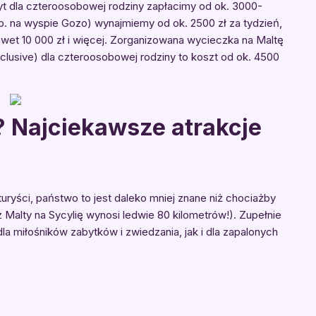
byt dla czteroosobowej rodziny zapłacimy od ok. 3000-
(np. na wyspie Gozo) wynajmiemy od ok. 2500 zł za tydzień,
et 10 000 zł i więcej. Zorganizowana wycieczka na Maltę
inclusive) dla czteroosobowej rodziny to koszt od ok. 4500
? Najciekawsze atrakcje
uryści, państwo to jest daleko mniej znane niż chociażby
Malty na Sycylię wynosi ledwie 80 kilometrów!). Zupełnie
dla miłośników zabytków i zwiedzania, jak i dla zapalonych