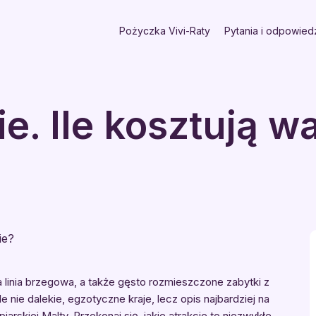
Pożyczka Vivi-Raty
Pytania i odpowied
e. Ile kosztują w
 linia brzegowa, a także gęsto rozmieszczone zabytki z
nie dalekie, egzotyczne kraje, lecz opis najbardziej na
rskiej Malty. Przekonaj się, jakie atrakcje to niezwykłe