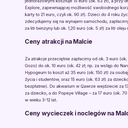
jednorazowymi kosztuje 15 euro (ok. 63 zł), a przy
Explore, zapewniającej możliwość swobodnego korzy
karty to 21 euro, czyli ok. 90 zł). Dzieci do 4 roku ż
zdecydujemy się na wynajem samochodu, zapłacimy za
za litr benzyny lub ok. 1,20 euro (ok. 5 zł) za litr ol
Ceny atrakcji na Malcie
Za atrakcje przeciętnie zapłacimy od ok. 3 euro (o
Gozo) do ok. 10 euro (ok. 42 zł; np. za wstęp do 
Hypogeum to koszt aż 35 euro (ok. 150 zł) za osobę 
życia i studentów, oraz 15 euro (ok. 63 zł) za dzieck
bezpłatnie). Do akwarium w Qawrze wejdziecie za 13,
za dziecko, a do Popeye Village – za 17 euro (ok. 70
w wieku 3-12 lat.
Ceny wycieczek i noclegów na Mal