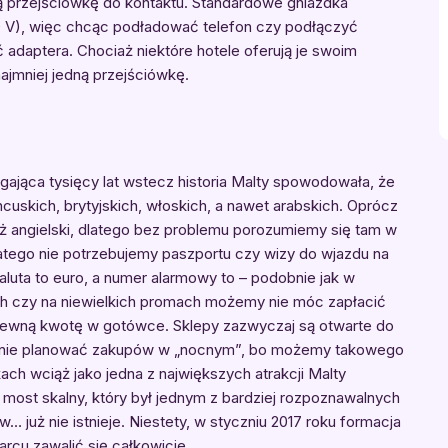
ną przejściówkę do kontaktu. Standardowe gniazdka
 230 V), więc chcąc podładować telefon czy podłączyć
daptera. Chociaż niektóre hotele oferują je swoim
ajmniej jedną przejściówkę.
ęgająca tysięcy lat wstecz historia Malty spowodowała, że
ncuskich, brytyjskich, włoskich, a nawet arabskich. Oprócz
ż angielski, dlatego bez problemu porozumiemy się tam w
dlatego nie potrzebujemy paszportu czy wizy do wjazdu na
luta to euro, a numer alarmowy to – podobnie jak w
ach czy na niewielkich promach możemy nie móc zapłacić
 pewną kwotę w gotówce. Sklepy zazwyczaj są otwarte do
ć i nie planować zakupów w „nocnym”, bo możemy takowego
ach wciąż jako jedna z największych atrakcji Malty
 most skalny, który był jednym z bardziej rozpoznawalnych
 już nie istnieje. Niestety, w styczniu 2017 roku formacja
rcu zawalić się całkowicie.