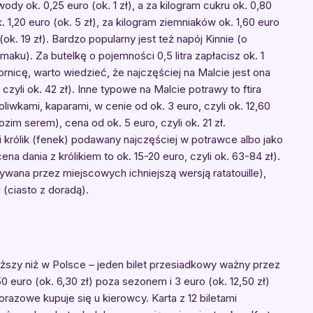
wody ok. 0,25 euro (ok. 1 zł), a za kilogram cukru ok. 0,80
 1,20 euro (ok. 5 zł), za kilogram ziemniaków ok. 1,60 euro
(ok. 19 zł). Bardzo popularny jest też napój Kinnie (o
ku). Za butelkę o pojemności 0,5 litra zapłacisz ok. 1
ornicę, warto wiedzieć, że najczęściej na Malcie jest ona
yli ok. 42 zł). Inne typowe na Malcie potrawy to ftira
liwkami, kaparami, w cenie od ok. 3 euro, czyli ok. 12,60
kozim serem), cena od ok. 5 euro, czyli ok. 21 zł.
rólik (fenek) podawany najczęściej w potrawce albo jako
a dania z królikiem to ok. 15-20 euro, czyli ok. 63-84 zł).
ywana przez miejscowych ichniejszą wersją ratatouille),
 (ciasto z doradą).
oższy niż w Polsce – jeden bilet przesiadkowy ważny przez
50 euro (ok. 6,30 zł) poza sezonem i 3 euro (ok. 12,50 zł)
orazowe kupuje się u kierowcy. Karta z 12 biletami