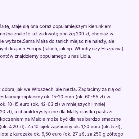
 Maltę, staje się ona coraz popularniejszym kierunkiem
można znaleźć już za kwotę poniżej 200 zł, chociaż w
 wyższe.Sama Malta do tanich miejsc nie należy, ale
ch krajach Europy (takich, jak np. Włochy czy Hiszpania).
ontów znajdziemy popularnego u nas Lidla.
 dobra, jak we Włoszech, ale niezła. Zapłacimy za nią od
estauracji zapłacimy ok. 15-20 euro (ok. 60-85 zł) w
ok. 10-15 euro (ok. 42-63 zł) w mniejszych i mniej
20 zł), a charakterystyczne dla Malty ciastka pastizzi
 zaskoczeniem na Malcie może być dla nas bardzo smaczne
 4,20 zł). Za 10 jajek zapłacimy ok. 1,20 euro (ok. 5 zł),
fileta z kurczaka ok. 6,50 euro (ok. 27 zł), za 250 g żółtego