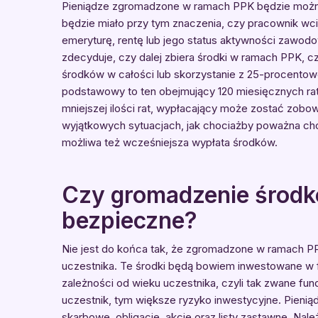
Pieniądze zgromadzone w ramach PPK będzie można w
będzie miało przy tym znaczenia, czy pracownik wc
emeryturę, rentę lub jego status aktywności zawod
zdecyduje, czy dalej zbiera środki w ramach PPK, cz
środków w całości lub skorzystanie z 25-procentowej
podstawowy to ten obejmujący 120 miesięcznych rat
mniejszej ilości rat, wypłacający może zostać zo
wyjątkowych sytuacjach, jak chociażby poważna cho
możliwa też wcześniejsza wypłata środków.
Czy gromadzenie środk
bezpieczne?
Nie jest do końca tak, że zgromadzone w ramach PP
uczestnika. Te środki będą bowiem inwestowane w f
zależności od wieku uczestnika, czyli tak zwane fu
uczestnik, tym większe ryzyko inwestycyjne. Pien
skarbowe, obligacje, akcje oraz listy zastawne. Nal