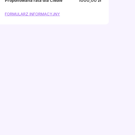
Proponowana rata dla Ciebie
1000,00 zł
FORMULARZ INFORMACYJNY