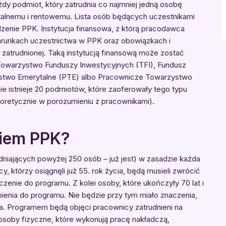
 podmiot, który zatrudnia co najmniej jedną osobę
lnemu i rentowemu. Lista osób będących uczestnikami
enie PPK. Instytucja finansowa, z którą pracodawca
runkach uczestnictwa w PPK oraz obowiązkach i
zatrudnionej. Taką instytucją finansową może zostać
Towarzystwo Funduszy Inwestycyjnych (TFI), Fundusz
stwo Emerytalne (PTE) albo Pracownicze Towarzystwo
e istnieje 20 podmiotów, które zaoferowały tego typu
eoretycznie w porozumieniu z pracownikami).
kiem PPK?
niających powyżej 250 osób – już jest) w zasadzie każda
y, którzy osiągnęli już 55. rok życia, będą musieli zwrócić
enie do programu. Z kolei osoby, które ukończyły 70 lat i
ąpienia do programu. Nie będzie przy tym miało znaczenia,
a. Programem będą objęci pracownicy zatrudnieni na
soby fizyczne, które wykonują pracę nakładczą,