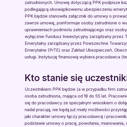
zatrudnionych. Umowę dotyczącą PPK podpisze każdy
podlegającą obowiązkowemu ubezpieczeniu emeryta
PPK będzie stanowiła załącznik do umowy o prowadz
zawrze umowę, poinformuje osoby zatrudnione o wa
uprawnieniach podmiotu zatrudniającego oraz osoby 
wyłącznie Fundusz Inwestycyjny zarządzany przez 
Emerytalny zarządzany przez Powszechne Towarzy
Emerytalne (PrTE) oraz Zakład Ubezpieczeń. Obecni
usługi. Instytucję finansową wybiera pracodawca (t
Kto stanie się uczestni
Uczestnikiem PPK będzie (a w przypadku firm zatrud
osoba zatrudniona, mająca od 18 do 55 lat. Pracownic
się do pracodawcy ze specjalnym wnioskiem o dołącz
nadal pracują, nie będą już miały możliwości przyst
jaki charakter umowy łączy pracodawcę i pracownik
podstawie umowy o pracę, powołania, mianowania, o