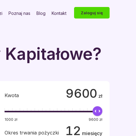
Zaloguj się
zi
Poznaj nas
Blog
Kontakt
y Kapitałowe?
9600
Kwota
zł
1000
zł
9600
zł
12
Okres trwania pożyczki
miesięcy