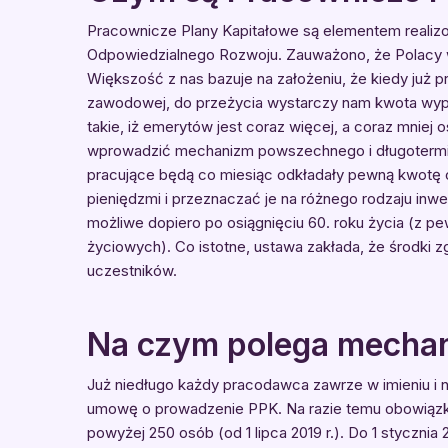
Pracownicze Plany Kapitałowe są elementem realizow
Odpowiedzialnego Rozwoju. Zauważono, że Polacy w
Większość z nas bazuje na założeniu, że kiedy już 
zawodowej, do przeżycia wystarczy nam kwota wypła
takie, iż emerytów jest coraz więcej, a coraz mnie
wprowadzić mechanizm powszechnego i długotermi
pracujące będą co miesiąc odkładały pewną kwotę o
pieniędzmi i przeznaczać je na różnego rodzaju inw
możliwe dopiero po osiągnięciu 60. roku życia (z p
życiowych). Co istotne, ustawa zakłada, że środki
uczestników.
Na czym polega mecha
Już niedługo każdy pracodawca zawrze w imieniu i 
umowę o prowadzenie PPK. Na razie temu obowiązko
powyżej 250 osób (od 1 lipca 2019 r.). Do 1 stycznia