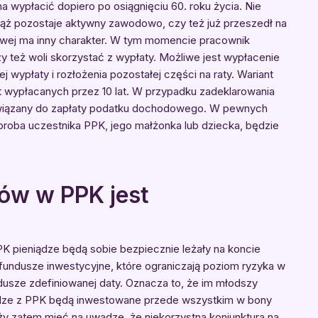
ypłacić dopiero po osiągnięciu 60. roku życia. Nie
iąż pozostaje aktywny zawodowo, czy też już przeszedł na
owej ma inny charakter. W tym momencie pracownik
y też woli skorzystać z wypłaty. Możliwe jest wypłacenie
 wypłaty i rozłożenia pozostałej części na raty. Wariant
 wypłacanych przez 10 lat. W przypadku zadeklarowania
bowiązany do zapłaty podatku dochodowego. W pewnych
roba uczestnika PPK, jego małżonka lub dziecka, będzie
ów w PPK jest
K pieniądze będą sobie bezpiecznie leżały na koncie
undusze inwestycyjne, które ograniczają poziom ryzyka w
ndusze zdefiniowanej daty. Oznacza to, że im młodszy
iądze z PPK będą inwestowane przede wszystkim w bony
eży zatem mieć na uwadze, że niekorzystna koniunktura na