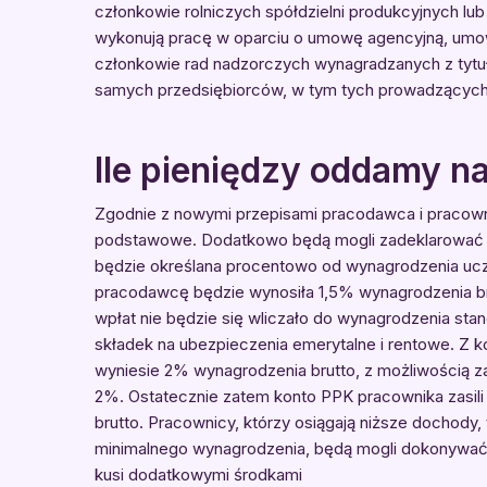
członkowie rolniczych spółdzielni produkcyjnych lub 
wykonują pracę w oparciu o umowę agencyjną, umow
członkowie rad nadzorczych wynagradzanych z tytułu 
samych przedsiębiorców, w tym tych prowadzących
Ile pieniędzy oddamy n
Zgodnie z nowymi przepisami pracodawca i pracow
podstawowe. Dodatkowo będą mogli zadeklarować 
będzie określana procentowo od wynagrodzenia uc
pracodawcę będzie wynosiła 1,5% wynagrodzenia br
wpłat nie będzie się wliczało do wynagrodzenia s
składek na ubezpieczenia emerytalne i rentowe. Z 
wyniesie 2% wynagrodzenia brutto, z możliwością 
2%. Ostatecznie zatem konto PPK pracownika zasil
brutto. Pracownicy, którzy osiągają niższe dochody, 
minimalnego wynagrodzenia, będą mogli dokonywać
kusi dodatkowymi środkami