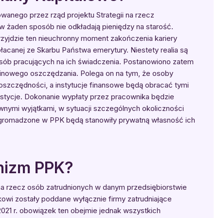
anego przez rząd projektu Strategii na rzecz
 żaden sposób nie odkładają pieniędzy na starość.
przyjdzie ten nieuchronny moment zakończenia kariery
canej ze Skarbu Państwa emerytury. Niestety realia są
j osób pracujących na ich świadczenia. Postanowiono zatem
nowego oszczędzania. Polega on na tym, że osoby
szczędności, a instytucje finansowe będą obracać tymi
estycje. Dokonanie wypłaty przez pracownika będzie
ewnymi wyjątkami, w sytuacji szczególnych okoliczności
 zgromadzone w PPK będą stanowiły prywatną własność ich
nizm PPK?
na rzecz osób zatrudnionych w danym przedsiębiorstwie
wi zostały poddane wyłącznie firmy zatrudniające
 2021 r. obowiązek ten obejmie jednak wszystkich