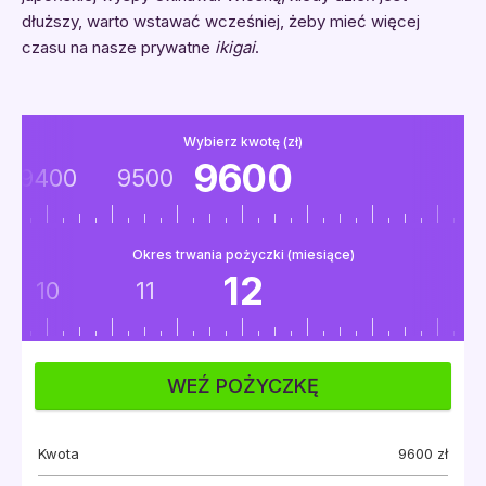
dłuższy, warto wstawać wcześniej, żeby mieć więcej
czasu na nasze prywatne
ikigai
.
Wybierz kwotę (zł)
9600
9400
9500
Okres trwania pożyczki (miesiące)
12
10
11
WEŹ POŻYCZKĘ
Kwota
9600
zł