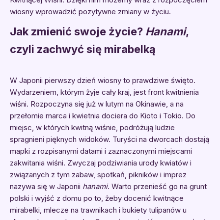
wiosny wprowadzić pozytywne zmiany w życiu.
Jak zmienić swoje życie?
Hanami
,
czyli zachwyć się mirabelką
W Japonii pierwszy dzień wiosny to prawdziwe święto.
Wydarzeniem, którym żyje cały kraj, jest front kwitnienia
wiśni. Rozpoczyna się już w lutym na Okinawie, a na
przełomie marca i kwietnia dociera do Kioto i Tokio. Do
miejsc, w których kwitną wiśnie, podróżują ludzie
spragnieni pięknych widoków. Turyści na dworcach dostają
mapki z rozpisanymi datami i zaznaczonymi miejscami
zakwitania wiśni. Zwyczaj podziwiania urody kwiatów i
związanych z tym zabaw, spotkań, pikników i imprez
nazywa się w Japonii
hanami
. Warto przenieść go na grunt
polski i wyjść z domu po to, żeby docenić kwitnące
mirabelki, mlecze na trawnikach i bukiety tulipanów u