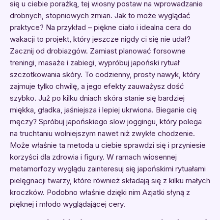
się u ciebie porażką, tej wiosny postaw na wprowadzanie
drobnych, stopniowych zmian. Jak to może wyglądać
praktyce? Na przykład – piękne ciało i idealna cera do
wakacji to projekt, który jeszcze nigdy ci się nie udał?
Zacznij od drobiazgów. Zamiast planować forsowne
treningi, masaże i zabiegi, wypróbuj japoński rytuał
szczotkowania skóry. To codzienny, prosty nawyk, który
zajmuje tylko chwilę, a jego efekty zauważysz dość
szybko. Już po kilku dniach skóra stanie się bardziej
miękka, gładka, jaśniejsza i lepiej ukrwiona. Bieganie cię
męczy? Spróbuj japońskiego slow joggingu, który polega
na truchtaniu wolniejszym nawet niż zwykłe chodzenie.
Może właśnie ta metoda u ciebie sprawdzi się i przyniesie
korzyści dla zdrowia i figury. W ramach wiosennej
metamorfozy wyglądu zainteresuj się japońskimi rytuałami
pielęgnacji twarzy, które również składają się z kilku małych
kroczków. Podobno właśnie dzięki nim Azjatki słyną z
pięknej i młodo wyglądającej cery.