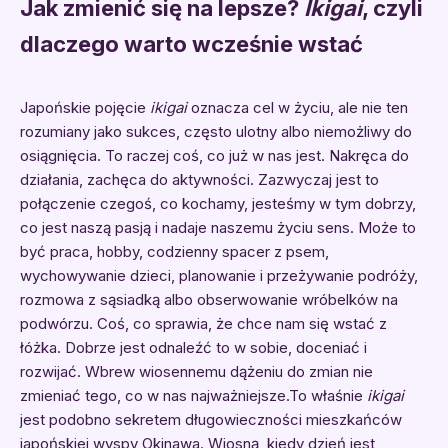
Jak zmienić się na lepsze?
Ikigai
, czyli
dlaczego warto wcześnie wstać
Japońskie pojęcie
ikigai
oznacza cel w życiu, ale nie ten
rozumiany jako sukces, często ulotny albo niemożliwy do
osiągnięcia. To raczej coś, co już w nas jest. Nakręca do
działania, zachęca do aktywności. Zazwyczaj jest to
połączenie czegoś, co kochamy, jesteśmy w tym dobrzy,
co jest naszą pasją i nadaje naszemu życiu sens. Może to
być praca, hobby, codzienny spacer z psem,
wychowywanie dzieci, planowanie i przeżywanie podróży,
rozmowa z sąsiadką albo obserwowanie wróbelków na
podwórzu. Coś, co sprawia, że chce nam się wstać z
łóżka. Dobrze jest odnaleźć to w sobie, doceniać i
rozwijać. Wbrew wiosennemu dążeniu do zmian nie
zmieniać tego, co w nas najważniejsze.To właśnie
ikigai
jest podobno sekretem długowieczności mieszkańców
japońskiej wyspy Okinawa. Wiosną, kiedy dzień jest