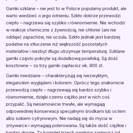
Garnki szklane – nie jest to w Polsce popularny produkt, ale
warto wiedzieć o jego istnieniu. Szkło dobrze przewodzi
ciepło – nagrzewa się szybko i równomiernie. Nie wchodzi
w reakcje chemiczne z żywnością, nie chłonie (ani nie
oddaje) zapachów, nie uczula. Szkło jednak jest bardziej
podatne na stłuczenie niż większość pozostałych
materiałów i niezbyt długo utrzymuje temperaturę. Szklane
garnki często pokryte są dodatkową powłoką. Są dość
kosztowne – za trzy garnki zapłacisz ok. 800 zł.
Garnki miedziane – charakteryzują się niezwykłym,
eleganckim wyglądem i kolorem. Oprócz tego znakomicie
przewodzą ciepło – nagrzewają się bardzo szybko i
równomiernie, dzięki czemu ciężko jest w nich coś
przypalić. Są niesamowicie trwałe, ale wymagają
odpowiedniej konserwacji specjalnymi środkami lub octem
albo sokiem cytrynowym. Nie nadają się do mycia w
zmywarce i wymagają polerowania. Są także dość ciężkie i
bardzo drogie. Za komplet trzech garnków zapłacisz od