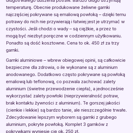
długotrwałego duszenia potraw. Bardzo długo utrzymują
temperaturę. Obecnie produkowane żeliwne garnki
najczęściej pokrywane są emaliową powłoką – dzięki temu
potrawy do nich nie przywierają i łatwiej jest je utrzymać w
czystości. Jeśli chodzi o wady – są ciężkie, a przez to
mogą być niezbyt poręczne w codziennym użytkowaniu.
Ponadto są dość kosztowne. Cena to ok. 450 zł za trzy
garnki.
Garnki aluminiowe – wbrew obiegowej opinii, są całkowicie
bezpieczne dla zdrowia, o ile wykonane są z aluminium
anodowanego. Dodatkowo często pokrywane są powłoką
emaliową lub teflonową, co pozwala zachować zalety
aluminium (świetne przewodzenie ciepła), a jednocześnie
wykorzystać zalety powłoki (nieprzywieralność potraw,
brak kontaktu żywności z aluminium). Te gorszej jakości
(cienkie i lekkie) są bardzo tanie, ale nieszczególnie trwałe.
Zdecydowanie lepszym wyborem są garnki z grubego
aluminium, pokryte powłoką. Komplet 3 garnków z
pokrywkami wyniesie cię ok. 250 zł.