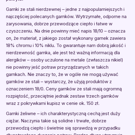
Garnki ze stali nierdzewnej – jedne z najpopularniejszych i
najczęściej polecanych garnków. Wytrzymałe, odporne na
zarysowania, dobrze przewodzące ciepło i łatwe w
czyszczeniu. Na dnie powinny mieć napis 18/10 – oznacza
on, że materiał, z jakiego został wykonany garnek zawiera
18% chromu i 10% niklu. To gwarantuje nam dobrą jakość i
nierdzewność garnka, ale jest też ważną informacją dla
alergików – osoby uczulone na metale (zwłaszcza nikiel)
nie powinny jeść potraw przyrządzanych w takich
garnkach. Nie znaczy to, że w ogóle nie mogą używać
garnków ze stali – wystarczy, że użyją produktów z
oznaczeniem 18/0. Ceny garnków ze stali mają ogromną
rozpiętość, przeciętnie jednak zestaw trzech garnków
wraz z pokrywkami kupisz w cenie ok. 150 zł.
Garnki żeliwne – ich charakterystyczną cechą jest duży
ciężar. Naczynia takie są solidne i trwałe, dobrze
przewodzą ciepło i świetnie się sprawdzą w przypadku