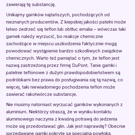
zawierają tę substancję.
Unikajmy garnków najtańszych, pochodzących od
nieznanych producentów. Z kiepskiej jakości patelni może
łatwo zedrzeć się teflon lub obtłuc emalia – wówczas taki
garnek należy wyrzucić, bo reakcje chemiczne
zachodzące w miejscu uszkodzenia faktycznie mogą
powodować wystąpienie bardzo szkodliwych związków
chemicznych. Warto też pamiętać o tym, że teflon jest
nazwą zastrzeżoną przez firmę DuPont. Tanie garnki i
patelnie teflonowe z dużym prawdopodobieństwem są
podróbkami bez prawa do posługiwania się tą nazwą, co
więcej, taki niewiadomego pochodzenia teflon może
zawierać rakotwórcze substancje.
Nie musimy natomiast wyrzucać garnków wykonanych z
aluminium. Niektórzy straszą, że w wyniku kontaktu
aluminiowego naczynia z kwaśną potrawą do jedzenia
może się przedostawać glin. Jak jest naprawdę? Obecnie
sprzedawane garnki pokryte są specjalną powłoką,