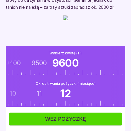
łatwy do utrzymania w czystości. Garnki te jednak do
tanich nie należą – za trzy sztuki zapłacisz ok. 2000 zł.
Wybierz kwotę (zł)
9600
9400
9500
Okres trwania pożyczki (miesiące)
12
10
11
WEŹ POŻYCZKĘ