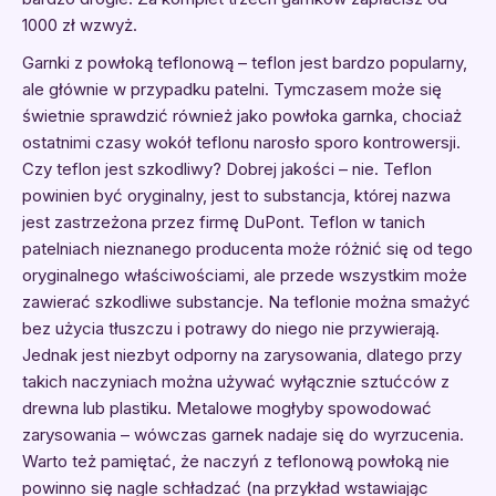
1000 zł wzwyż.
Garnki z powłoką teflonową – teflon jest bardzo popularny,
ale głównie w przypadku patelni. Tymczasem może się
świetnie sprawdzić również jako powłoka garnka, chociaż
ostatnimi czasy wokół teflonu narosło sporo kontrowersji.
Czy teflon jest szkodliwy? Dobrej jakości – nie. Teflon
powinien być oryginalny, jest to substancja, której nazwa
jest zastrzeżona przez firmę DuPont. Teflon w tanich
patelniach nieznanego producenta może różnić się od tego
oryginalnego właściwościami, ale przede wszystkim może
zawierać szkodliwe substancje. Na teflonie można smażyć
bez użycia tłuszczu i potrawy do niego nie przywierają.
Jednak jest niezbyt odporny na zarysowania, dlatego przy
takich naczyniach można używać wyłącznie sztućców z
drewna lub plastiku. Metalowe mogłyby spowodować
zarysowania – wówczas garnek nadaje się do wyrzucenia.
Warto też pamiętać, że naczyń z teflonową powłoką nie
powinno się nagle schładzać (na przykład wstawiając