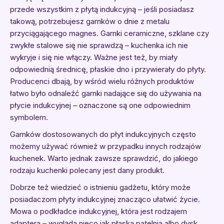
przede wszystkim z płytą indukcyjną – jeśli posiadasz
takową, potrzebujesz garnków o dnie z metalu
przyciągającego magnes. Garnki ceramiczne, szklane czy
zwykłe stalowe się nie sprawdzą – kuchenka ich nie
wykryje i się nie włączy. Ważne jest też, by miały
odpowiednią średnicę, płaskie dno i przywierały do płyty.
Producenci dbają, by wśród wielu różnych produktów
łatwo było odnaleźć garnki nadające się do używania na
płycie indukcyjnej – oznaczone są one odpowiednim
symbolem.
Garnków dostosowanych do płyt indukcyjnych często
możemy używać również w przypadku innych rodzajów
kuchenek. Warto jednak zawsze sprawdzić, do jakiego
rodzaju kuchenki polecany jest dany produkt.
Dobrze też wiedzieć o istnieniu gadżetu, który może
posiadaczom płyty indukcyjnej znacząco ułatwić życie.
Mowa o podkładce indukcyjnej, która jest rodzajem
adaptera – wygląda nieco jak płaska patelnia albo dysk,