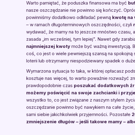
Warto pamiętać, że poduszka finansowa ma być
bu
nasze oszczędzanie nie powinno się kończyć. Opr
powinniśmy dodatkowo odkładać pewną
kwotę na 
– w ramach długoterminowych oszczędności, czyli
wydawać, że mamy na to jeszcze mnóstwo czasu, al
zasada „im wcześniej, tym lepiej”. Nawet gdy zarab
najmniejszej kwoty
może być ważną inwestycją. 
coś, co jest o wiele pewniejszą szansą na spokojną 
loterii lub otrzymamy niespodziewany spadek o duże
Wymarzona sytuacja to taka, w której opłacasz pod
kosztuje nas więcej, to warto poważnie rozważyć zmn
prawdopodobnie czas
poszukać dodatkowych źr
możemy poświęcić na swoje zachcianki i przyj
wszystko to, co jest związane z naszym stylem życi
oszczędzanie powinno być nawykiem na całe życie,
sami siebie jakichkolwiek przyjemności. Pozostałe
2
zmniejszenie długów – jeśli takowe mamy – al