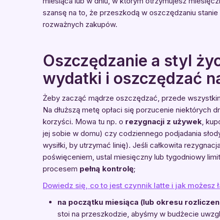
miesiąca lub w dniu, w którym otrzymujesz miesięc
szansę na to, że przeszkodą w oszczędzaniu stanie
rozważnych zakupów.
Oszczędzanie a styl ży
wydatki i oszczędzać n
Żeby zacząć mądrze oszczędzać, przede wszystk
Na dłuższą metę opłaci się porzucenie niektórych d
korzyści. Mowa tu np. o
rezygnacji z używek
, kup
jej sobie w domu) czy codziennego podjadania słodyc
wysiłki, by utrzymać linię). Jeśli całkowita rezygna
poświęceniem, ustal miesięczny lub tygodniowy limi
procesem
pełną kontrolę
;
Dowiedz się, co to jest czynnik latte i jak możes
na początku miesiąca (lub okresu rozlicze
stoi na przeszkodzie, abyśmy w budżecie uwzgl