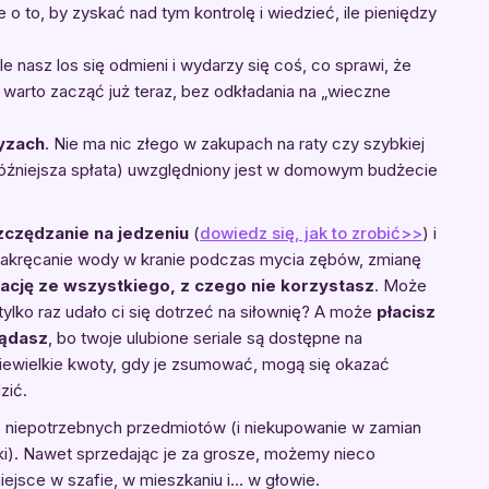
o to, by zyskać nad tym kontrolę i wiedzieć, ile pieniędzy
e nasz los się odmieni i wydarzy się coś, co sprawi, że
warto zacząć już teraz, bez odkładania na „wieczne
ryzach
. Nie ma nic złego w zakupach na raty czy szybkiej
 późniejsza spłata) uwzględniony jest w domowym budżecie
zczędzanie na jedzeniu
(
dowiedz się, jak to zrobić>>
) i
 zakręcanie wody w kranie podczas mycia zębów, zmianę
ację ze wszystkiego, z czego nie korzystasz
. Może
tylko raz udało ci się dotrzeć na siłownię? A może
płacisz
lądasz
, bo twoje ulubione seriale są dostępne na
 niewielkie kwoty, gdy je zsumować, mogą się okazać
zić.
ę niepotrzebnych przedmiotów (i niekupowanie w zamian
ęki). Nawet sprzedając je za grosze, możemy nieco
ejsce w szafie, w mieszkaniu i… w głowie.