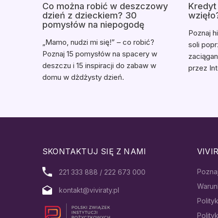
Co można robić w deszczowy
Kredyt 
dzień z dzieckiem? 30
wzięło
pomysłów na niepogodę
Poznaj h
„Mamo, nudzi mi się!” – co robić?
soli pop
Poznaj 15 pomysłów na spacery w
zaciąga
deszczu i 15 inspiracji do zabaw w
przez Int
domu w dżdżysty dzień.
SKONTAKTUJ SIĘ Z NAMI
VIVI
Pozna
221 333 888 / 222 673 000
Warun
kontakt@viviraty.pl
Polity
Polity