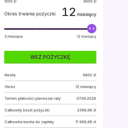
1000
zł
9600
zł
12
Okres trwania pożyczki
miesięcy
3
miesiące
12
miesięcy
WEŹ POŻYCZKĘ
Kwota
9600
zł
Okres
12
miesięcy
Termin płatności pierwszej raty
07.09.2026
Całkowity koszt pożyczki
2399,98 zł
Całkowita kwota do zapłaty
11 999,98 zł