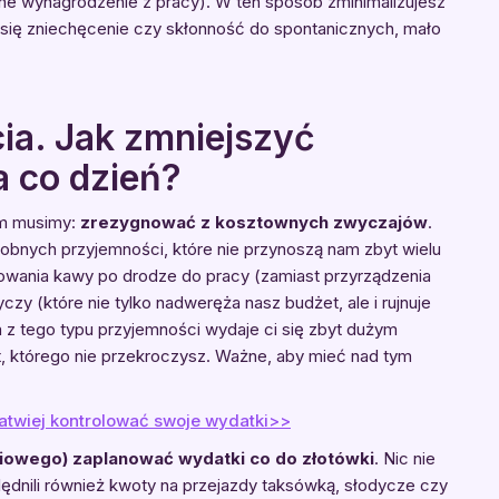
zne wynagrodzenie z pracy). W ten sposób zminimalizujesz
 się zniechęcenie czy skłonność do spontanicznych, mało
cia. Jak zmniejszyć
a co dzień?
im musimy:
zrezygnować z kosztownych zwyczajów
.
robnych przyjemności, które nie przynoszą nam zbyt wielu
owania kawy po drodze do pracy (zamiast przyrządzenia
zy (które nie tylko nadweręża nasz budżet, ale i rujnuje
cja z tego typu przyjemności wydaje ci się zbyt dużym
t, którego nie przekroczysz. Ważne, aby mieć nad tym
z łatwiej kontrolować swoje wydatki>>
niowego) zaplanować wydatki co do złotówki
. Nic nie
ędnili również kwoty na przejazdy taksówką, słodycze czy