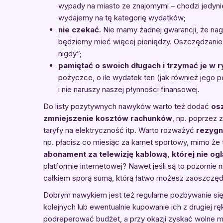
wypady na miasto ze znajomymi – chodzi jedynie 
wydajemy na tę kategorię wydatków;
nie czekać.
Nie mamy żadnej gwarancji, że nagl
będziemy mieć więcej pieniędzy. Oszczędzanie 
nigdy”;
pamiętać o swoich długach i trzymać je w 
pożyczce, o ile wydatek ten (jak również jego
i nie naruszy naszej płynności finansowej.
Do listy pozytywnych nawyków warto też dodać
os
zmniejszenie kosztów rachunków
, np. poprzez
taryfy na elektryczność itp. Warto rozważyć
rezygn
np. płacisz co miesiąc za karnet sportowy, mimo że 
abonament za telewizję kablową, której nie og
platformie internetowej? Nawet jeśli są to pozornie
całkiem sporą sumą, którą łatwo możesz zaoszczęd
Dobrym nawykiem jest też regularne pozbywanie si
kolejnych lub ewentualnie kupowanie ich z drugiej r
podreperować budżet, a przy okazji zyskać wolne mi