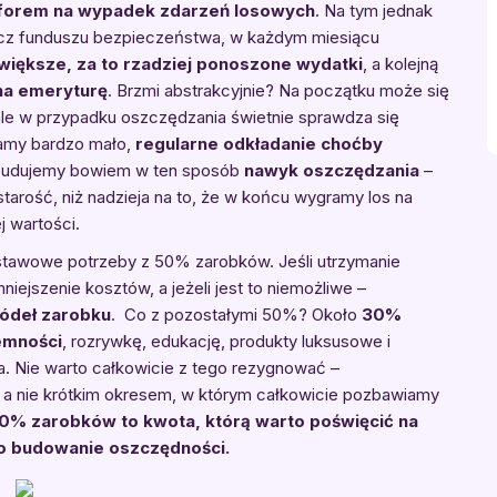
forem na wypadek zdarzeń losowych
. Na tym jednak
ócz funduszu bezpieczeństwa, w każdym miesiącu
większe, za to rzadziej ponoszone wydatki
, a kolejną
na emeryturę
. Brzmi abstrakcyjnie? Na początku może się
e w przypadku oszczędzania świetnie sprawdza się
iamy bardzo mało,
regularne odkładanie choćby
Budujemy bowiem w ten sposób
nawyk oszczędzania
–
starość, niż nadzieja na to, że w końcu wygramy los na
j wartości.
stawowe potrzeby z 50% zarobków. Jeśli utrzymanie
iejszenie kosztów, a jeżeli jest to niemożliwe –
ódeł zarobku
. Co z pozostałymi 50%? Około
30%
emności
, rozrywkę, edukację, produkty luksusowe i
a. Nie warto całkowicie z tego rezygnować –
 a nie krótkim okresem, w którym całkowicie pozbawiamy
0% zarobków to kwota, którą warto poświęcić na
bo budowanie oszczędności.