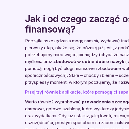
Jak i od czego zacząć 
finansową?
Początki oszczędzania mogą nam się wydawać trudn
pierwszy etap, okaże się, że później już jest „z gó
potrzebujemy mieć więcej pieniędzy (chyba że nasze
myślenia oraz
zbudować w sobie dobre nawyki, a
pomocą mogą być blogi finansowe i zbudowane wokó
społecznościowych). Stałe – choćby i bierne – ucze
przyspieszy moment, w którym poczujemy, że
rozw
Przejrzyj również aplikacje, które pomogą ci za
Warto również wypróbować
prowadzenie szcze
darmowe, gotowe szablony, które wystarczy jedynie
oraz wydatkami. Gdy już ustalisz, jaką kwotę miesi
oszczędności, prostym sposobem na zapominalstwo j