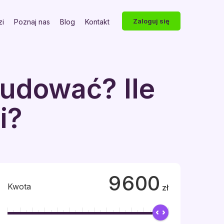
Zaloguj się
zi
Poznaj nas
Blog
Kontakt
budować? Ile
i?
9600
Kwota
zł