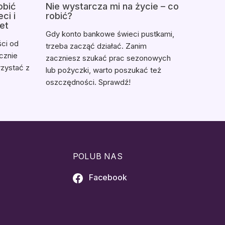
obić
Nie wystarcza mi na życie – co
ci i
robić?
net
Gdy konto bankowe świeci pustkami,
ści od
trzeba zacząć działać. Zanim
ecznie
zaczniesz szukać prac sezonowych
rzystać z
lub pożyczki, warto poszukać też
oszczędności. Sprawdź!
I
POLUB NAS
Facebook