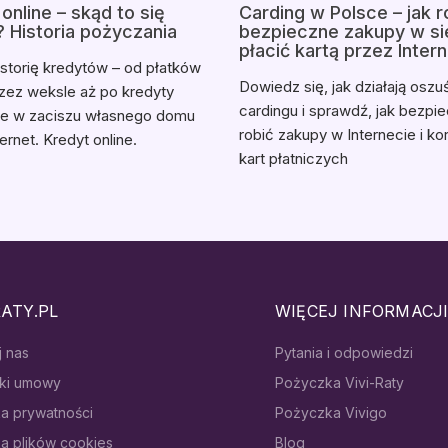
online – skąd to się
Carding w Polsce – jak r
? Historia pożyczania
bezpieczne zakupy w sie
płacić kartą przez Inter
istorię kredytów – od płatków
Dowiedz się, jak działają oszu
rzez weksle aż po kredyty
cardingu i sprawdź, jak bezpi
ne w zaciszu własnego domu
robić zakupy w Internecie i ko
ernet. Kredyt online.
kart płatniczych
RATY.PL
WIĘCEJ INFORMACJ
j nas
Pytania i odpowiedzi
ki umowy
Pożyczka Vivi-Raty
ka prywatności
Pożyczka Vivigo
ka plików cookies
Blog