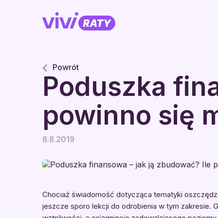
Powrót
Poduszka fina
powinno się 
8.8.2019
Chociaż świadomość dotycząca tematyki oszczędza
jeszcze sporo lekcji do odrobienia w tym zakresie.
wątpliwości, a osiągnięcie zadowalającego poziomu 